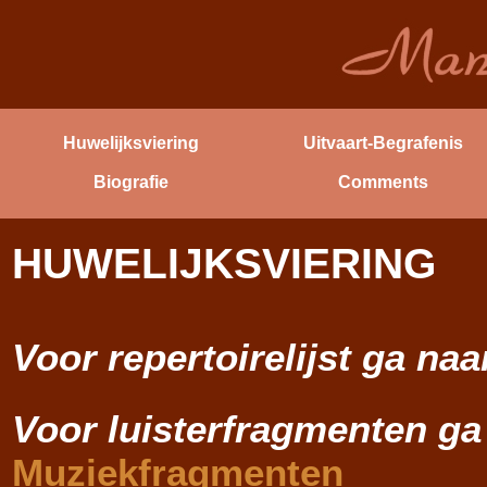
Huwelijksviering
Uitvaart-Begrafenis
Biografie
Comments
HUWELIJKSVIERING
Voor repertoirelijst ga na
Voor luisterfragmenten ga
Muziekfragmenten