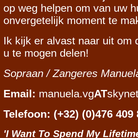
op weg helpen om van uw hu
onvergetelijk moment te ma
Ik kijk er alvast naar uit o
u te mogen delen!
Sopraan / Zangeres Manue
Email:
manuela.vg
AT
skynet
Telefoon: (+32) (0)476 409
'I Want To Spend My Lifetim