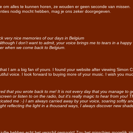
nde om alles te kunnen horen, ze wouden er geen seconde van missen.
erenties nodig mocht hebben, mag je ons zeker doorgegeven.
 back very nice memories of our days in Belgium
. Although I don't want to admit, your voice brings me to tears in a happ
mer when we come back to Belgium.
at I am a big fan of yours. I found your website after viewing Simon Co
iful voice. I look forward to buying more of your music. I wish you muc
red that you wrote back to me! It is not every day that you manage to g
screen or listen to on the radio, but it's really magic to hear from you!
ntoxicated me :-) I am always carried away by your voice, soaring softly
ight reflecting the light in a thousand ways, I always discover new shad
ullie hebben echt het verschil gemaakt! Zou het misschien mogelijk zij