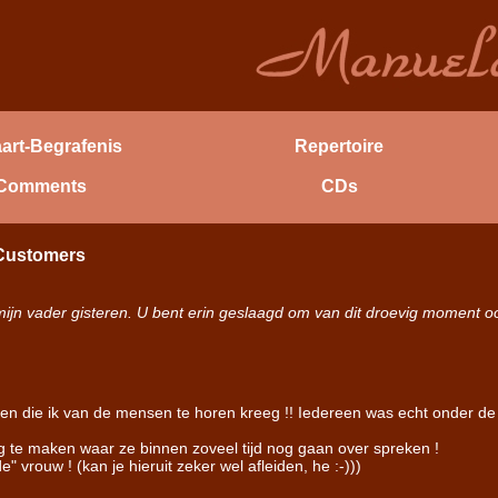
aart-Begrafenis
Repertoire
Comments
CDs
 Customers
n mijn vader gisteren. U bent erin geslaagd om van dit droevig momen
en die ik van de mensen te horen kreeg !! Iedereen was echt onder de 
g te maken waar ze binnen zoveel tijd nog gaan over spreken !
 vrouw ! (kan je hieruit zeker wel afleiden, he :-)))