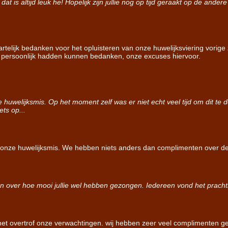
at is altijd leuk he! Hopelijk zijn jullie nog op tijd geraakt op de and
telijk bedanken voor het opluisteren van onze huwelijksviering vorige
et persoonlijk hadden kunnen bedanken, onze excuses hiervoor.
huwelijksmis. Op het moment zelf was er niet echt veel tijd om dit te
ets op...
van onze huwelijksmis. We hebben niets anders dan complimenten over
en over hoe mooi jullie wel hebben gezongen. Iedereen vond het prachti
! het overtrof onze verwachtingen. wij hebben zeer veel complimenten ge