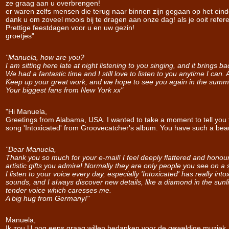
ze graag aan u overbrengen!
er waren zelfs mensen die terug naar binnen zijn gegaan op het ei
dank u om zoveel moois bij te dragen aan onze dag! als je ooit ref
Prettige feestdagen voor u en uw gezin!
groetjes"
"Manuela, how are you?
I am sitting here late at night listening to you singing, and it brings
We had a fantastic time and I still love to listen to you anytime I can
Keep up your great work, and we hope to see you again in the sum
Your biggest fans from New York xx"
"Hi Manuela,
Greetings from Alabama, USA. I wanted to take a moment to tell you th
song 'Intoxicated' from Groovecatcher's album. You have such a beaut
"Dear Manuela,
Thank you so much for your e-mail! I feel deeply flattered and honou
artistic gifts you admire! Normally they are only people you see on a 
I listen to your voice every day, especially 'Intoxicated' has really i
sounds, and I always discover new details, like a diamond in the sunl
tender voice which caresses me.
A big hug from Germany!"
Manuela,
Ik zou U nog eens graag willen bedanken voor de geweldige muziek, j