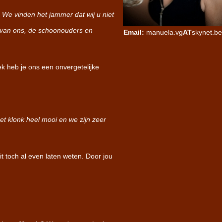
 We vinden het jammer dat wij u niet
er van ons, de schoonouders en
Email:
manuela.vg
AT
skynet.be
ek heb je ons een onvergetelijke
et klonk heel mooi en we zijn zeer
t toch al even laten weten. Door jou