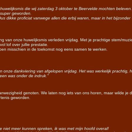
 huwelijksmis die wij zaterdag 3 oktober te Beervelde mochten beleven.
g super geworden.
 Dus dikke proficiat vanwege allen die erbij waren, maar in het bijzond
ing van onze huwelijksmis verleden vrijdag. Met je prachtige stem/muzi
 lof over jullie prestatie.
 hopen misschien in de toekomst nog eens samen te werken.
n onze dankviering van afgelopen vrijdag. Het was werkelijk prachtig, h
een was onder de indruk."
aanwezigheid genoten. We laten nog iets van ons horen, maar wilde je di
rtenis geworden.
je niet meer kunnen spreken, ik was met mijn hoofd overal!