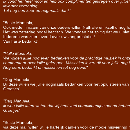
Ik vond het heel mooi en heb ook complimenten gekregen over jullie! d
kwartier vertraging..
Tot nog een keer en nogmaals dank"
"Beste Manuala,
Ook mede in naam van onze ouders willen Nathalie en ikzelf u nog har
Het was zaterdag nogal hectisch. We vonden het spijtig dat we u ni
Iedereen was zeer lovend over uw zangprestatie !
Van harte bedankt"
"Hallo Manuela,
We wilden jullie nog even bedanken voor de prachtige muziek in onze 
commentaar over jullie gekregen. Misschien levert dit voor jullie nog i
Nog eens bedankt en misschien tot nog eens"
"Dag Manuela,
Bij deze willen we jullie nogmaals bedanken voor het opluisteren 
Groetjes"
"Dag Manuela,
ik wou jullie laten weten dat wij heel veel complimentjes gehad hebb
Groetjes"
"Beste Manuela,
via deze mail willen wij je hartelijk danken voor de mooie misviering