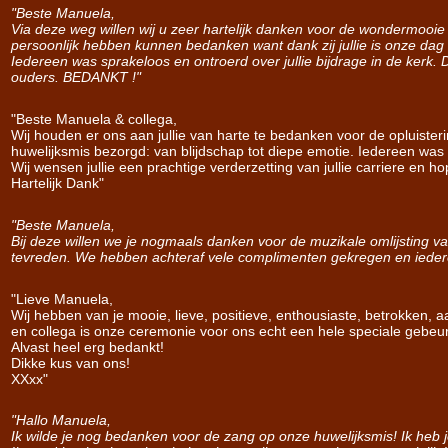
"Beste Manuela,
Via deze weg willen wij u zeer hartelijk danken voor de wondermooie
persoonlijk hebben kunnen bedanken want dank zij jullie is onze da
Iedereen was sprakeloos en ontroerd over jullie bijdrage in de kerk.
ouders. BEDANKT !"
"Beste Manuela & collega,
Wij houden er ons aan jullie van harte te bedanken voor de opluister
huwelijksmis bezorgd: van blijdschap tot diepe emotie. Iedereen was vol
Wij wensen jullie een prachtige verderzetting van jullie carriere en
Hartelijk Dank"
"Beste Manuela,
Bij deze willen we je nogmaals danken voor de muzikale omlijsting va
tevreden. We hebben achteraf vele complimenten gekregen en ieder
"Lieve Manuela,
Wij hebben van je mooie, lieve, positieve, enthousiaste, betrokken, 
en collega is onze ceremonie voor ons echt een hele speciale gebeu
Alvast heel erg bedankt!
Dikke kus van ons!
XXxx"
"Hallo Manuela,
Ik wilde je nog bedanken voor de zang op onze huwelijksmis! Ik heb 