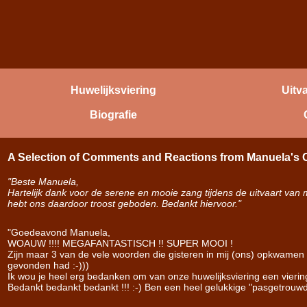
Huwelijksviering
Uitv
Biografie
A Selection of Comments and Reactions from Manuela's
"Beste Manuela,
Hartelijk dank voor de serene en mooie zang tijdens de uitvaart va
hebt ons daardoor troost geboden. Bedankt hiervoor."
"Goedeavond Manuela,
WOAUW !!!! MEGAFANTASTISCH !! SUPER MOOI !
Zijn maar 3 van de vele woorden die gisteren in mij (ons) opkwamen 
gevonden had :-)))
Ik wou je heel erg bedanken om van onze huwelijksviering een vierin
Bedankt bedankt bedankt !!! :-) Ben een heel gelukkige "pasgetrouwde"