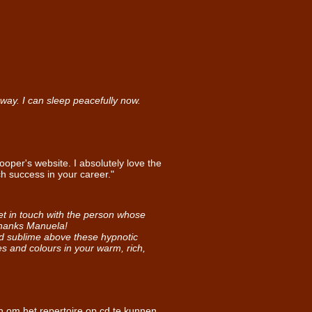
y way. I can sleep peacefully now.
oper's website. I absolutely love the
h success in your career."
et in touch with the person whose
 Thanks Manuela!
 and sublime above these hypnotic
es and colours in your warm, rich,
n om het repertoire op cd te kunnen